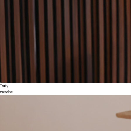
Torty
Weselne