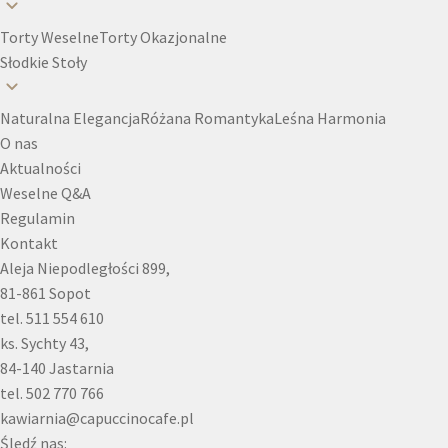
Torty Weselne
Torty Okazjonalne
Słodkie Stoły
Naturalna Elegancja
Różana Romantyka
Leśna Harmonia
O nas
Aktualności
Weselne Q&A
Regulamin
Kontakt
Aleja Niepodległości 899,
81-861 Sopot
tel. 511 554 610
ks. Sychty 43,
84-140 Jastarnia
tel. 502 770 766
kawiarnia@capuccinocafe.pl
Śledź nas: