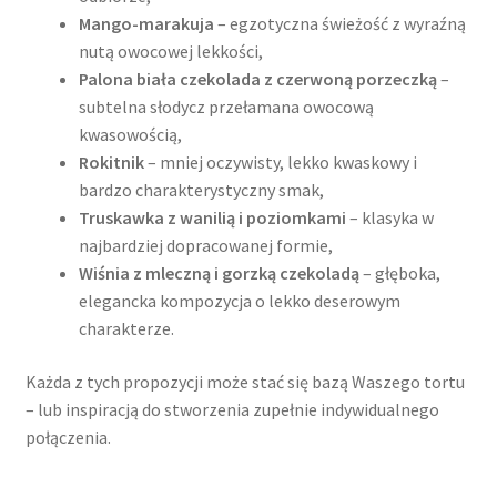
Mango-marakuja
– egzotyczna świeżość z wyraźną
nutą owocowej lekkości,
Palona biała czekolada z czerwoną porzeczką
–
subtelna słodycz przełamana owocową
kwasowością,
Rokitnik
– mniej oczywisty, lekko kwaskowy i
bardzo charakterystyczny smak,
Truskawka z wanilią i poziomkami
– klasyka w
najbardziej dopracowanej formie,
Wiśnia z mleczną i gorzką czekoladą
– głęboka,
elegancka kompozycja o lekko deserowym
charakterze.
Każda z tych propozycji może stać się bazą Waszego tortu
– lub inspiracją do stworzenia zupełnie indywidualnego
połączenia.