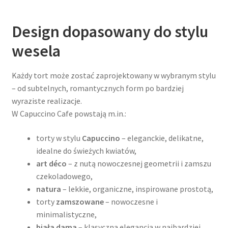
Design dopasowany do stylu
wesela
Każdy tort może zostać zaprojektowany w wybranym stylu
– od subtelnych, romantycznych form po bardziej
wyraziste realizacje.
W Capuccino Cafe powstają m.in.:
torty w stylu
Capuccino
– eleganckie, delikatne,
idealne do świeżych kwiatów,
art déco
– z nutą nowoczesnej geometrii i zamszu
czekoladowego,
natura
– lekkie, organiczne, inspirowane prostotą,
torty
zamszowane
– nowoczesne i
minimalistyczne,
biała dama
– klasyczna elegancja w najbardziej