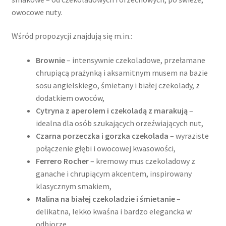
owocowe nuty.
Wśród propozycji znajdują się m.in.:
Brownie
– intensywnie czekoladowe, przełamane
chrupiącą prażynką i aksamitnym musem na bazie
sosu angielskiego, śmietany i białej czekolady, z
dodatkiem owoców,
Cytryna z aperolem i czekoladą z marakują
–
idealna dla osób szukających orzeźwiających nut,
Czarna porzeczka i gorzka czekolada
– wyraziste
połączenie głębi i owocowej kwasowości,
Ferrero Rocher
– kremowy mus czekoladowy z
ganache i chrupiącym akcentem, inspirowany
klasycznym smakiem,
Malina na białej czekoladzie i śmietanie
–
delikatna, lekko kwaśna i bardzo elegancka w
odbiorze,