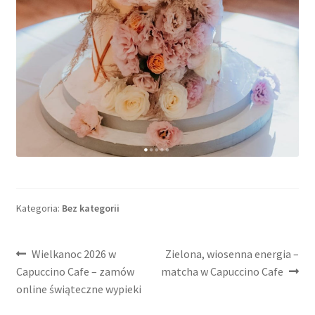
Kategoria:
Bez kategorii
Nawigacja
Poprzedni
Następny
Wielkanoc 2026 w
Zielona, wiosenna energia –
wpis:
wpis:
Capuccino Cafe – zamów
matcha w Capuccino Cafe
wpisu
online świąteczne wypieki