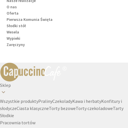
Nasze realizacje
O nas
Oferta
Pierwsza Komunia Święta
Słodki stół
Wesela
Wypieki
Zaręczyny
Sklep
Wszystkie produkty
Praliny
Czekolady
Kawa i herbaty
Konfitury i
słodycze
Ciasta klasyczne
Torty bezowe
Torty czekoladowe
Tarty
Słodkie
Pracownia tortów