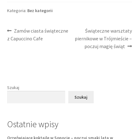
Kategoria:
Bez kategorii
Nawigacja
Poprzedni
Następny
Zamów ciasta świąteczne
Świąteczne warsztaty
wpis:
wpis:
z Capuccino Cafe
piernikowe w Trójmieście –
wpisu
poczuj magię świąt
Szukaj
Szukaj
Ostatnie wpisy
Orzeźwiające koktajle w Sopocie – poczuj smaki lata w