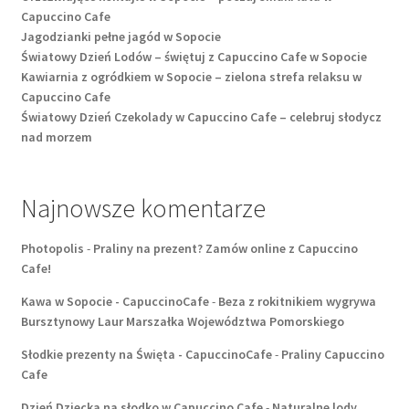
Capuccino Cafe
Jagodzianki pełne jagód w Sopocie
Światowy Dzień Lodów – świętuj z Capuccino Cafe w Sopocie
Kawiarnia z ogródkiem w Sopocie – zielona strefa relaksu w
Capuccino Cafe
Światowy Dzień Czekolady w Capuccino Cafe – celebruj słodycz
nad morzem
Najnowsze komentarze
Photopolis
-
Praliny na prezent? Zamów online z Capuccino
Cafe!
Kawa w Sopocie - CapuccinoCafe
-
Beza z rokitnikiem wygrywa
Bursztynowy Laur Marszałka Województwa Pomorskiego
Słodkie prezenty na Święta - CapuccinoCafe
-
Praliny Capuccino
Cafe
Dzień Dziecka na słodko w Capuccino Cafe
-
Naturalne lody