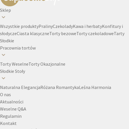
Sklep
Wszystkie produkty
Praliny
Czekolady
Kawa i herbaty
Konfitury i
słodycze
Ciasta klasyczne
Torty bezowe
Torty czekoladowe
Tarty
Słodkie
Pracownia tortów
Torty Weselne
Torty Okazjonalne
Słodkie Stoły
Naturalna Elegancja
Różana Romantyka
Leśna Harmonia
O nas
Aktualności
Weselne Q&A
Regulamin
Kontakt