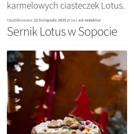
karmelowych ciasteczek Lotus.
Opublikowano
22 listopada 2025
przez
ad-redaktor
Sernik Lotus w Sopocie