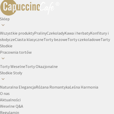
Sklep
Wszystkie produkty
Praliny
Czekolady
Kawa i herbaty
Konfitury i
słodycze
Ciasta klasyczne
Torty bezowe
Torty czekoladowe
Tarty
Słodkie
Pracownia tortów
Torty Weselne
Torty Okazjonalne
Słodkie Stoły
Naturalna Elegancja
Różana Romantyka
Leśna Harmonia
O nas
Aktualności
Weselne Q&A
Regulamin