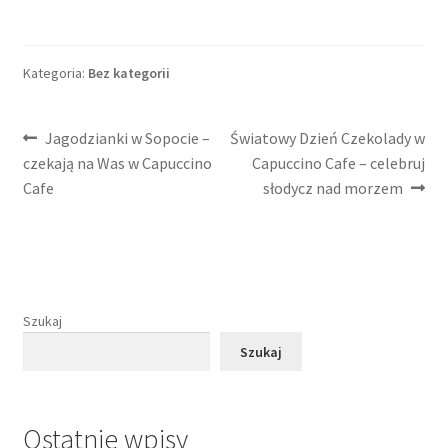
Kategoria:
Bez kategorii
Nawigacja
Poprzedni
Następny
Jagodzianki w Sopocie –
Światowy Dzień Czekolady w
wpis:
wpis:
czekają na Was w Capuccino
Capuccino Cafe – celebruj
wpisu
Cafe
słodycz nad morzem
Szukaj
Szukaj
Ostatnie wpisy